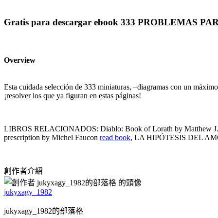
Gratis para descargar ebook 333 PROBLEMAS 
Overview
Esta cuidada selección de 333 miniaturas, –diagramas con un máximo 
¡resolver los que ya figuran en estas páginas!
LIBROS RELACIONADOS: Diablo: Book of Lorath by Matthew J. 
prescription by Michel Faucon
read book
, LA HIPÓTESIS DEL AMOR
創作者介紹
jukyxagy_1982
jukyxagy_1982的部落格