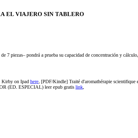
PARA EL VIAJERO SIN TABLERO
de 7 piezas– pondrá a prueba su capacidad de concentración y cálculo
Kirby on Ipad
here
, [PDF/Kindle] Traité d'aromathérapie scientifique e
 (ED. ESPECIAL) leer epub gratis
link
,